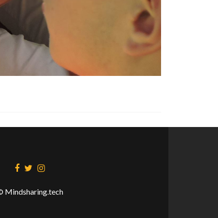
Link
Link
Link
a
a
a
Facebook
Twitter
Instagram
© Mindsharing.tech