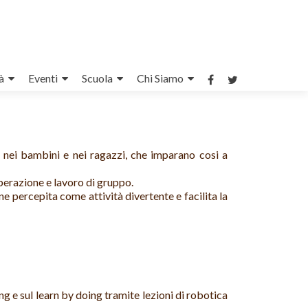
à
Eventi
Scuola
Chi Siamo
a nei bambini e nei ragazzi, che imparano cosi a
perazione e lavoro di gruppo.
ne percepita come attività divertente e facilita la
ng e sul learn by doing tramite lezioni di robotica